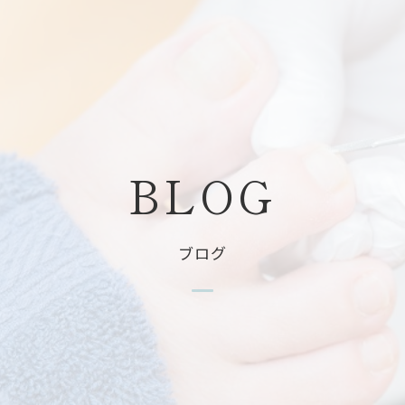
B
L
O
G
ブログ