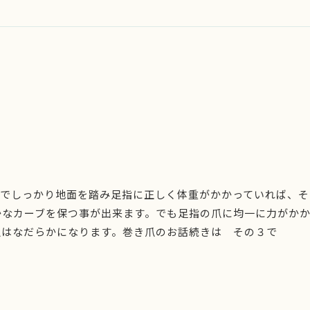
指でしっかり地面を踏み足指に正しく体重がかかっていれば、
かなカーブを保つ事が出来ます。でも足指の爪に均一に力がか
爪はなだらかになります。巻き爪のお話続きは その３で